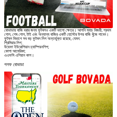
বোভাডায় বাজি ধরার জন্য ফুটবলও একটি ভালো ক্ষেত্র। আপনি ম্যাচ বিজয়ী, প্রথম
গোল, শেষ গোল, টাই এবং অন্যান্য বাজির একটি হোস্টের উপর বাজি খুঁজে পাবেন।
ফুটবল বিভাগে সব বড় ফুটবল লিগ অন্তর্ভুক্ত রয়েছে, যেমন:
প্রিমিয়ার লিগ;
উয়েফা ইউরোপিয়ান চ্যাম্পিয়নশিপ;
কোপা আমেরিকা;
এএফসি এশিয়ান কাপ।
গলফ বোভাডা