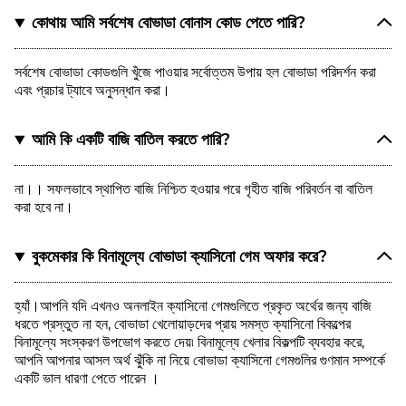
কোথায় আমি সর্বশেষ বোভাডা বোনাস কোড পেতে পারি?
সর্বশেষ বোভাডা কোডগুলি খুঁজে পাওয়ার সর্বোত্তম উপায় হল বোভাডা পরিদর্শন করা
এবং প্রচার ট্যাবে অনুসন্ধান করা।
আমি কি একটি বাজি বাতিল করতে পারি?
না।। সফলভাবে স্থাপিত বাজি নিশ্চিত হওয়ার পরে গৃহীত বাজি পরিবর্তন বা বাতিল
করা হবে না।
বুকমেকার কি বিনামূল্যে বোভাডা ক্যাসিনো গেম অফার করে?
হ্যাঁ।আপনি যদি এখনও অনলাইন ক্যাসিনো গেমগুলিতে প্রকৃত অর্থের জন্য বাজি
ধরতে প্রস্তুত না হন, বোভাডা খেলোয়াড়দের প্রায় সমস্ত ক্যাসিনো বিকল্পের
বিনামূল্যে সংস্করণ উপভোগ করতে দেয়৷ বিনামূল্যে খেলার বিকল্পটি ব্যবহার করে,
আপনি আপনার আসল অর্থ ঝুঁকি না নিয়ে বোভাডা ক্যাসিনো গেমগুলির গুণমান সম্পর্কে
একটি ভাল ধারণা পেতে পারেন ।