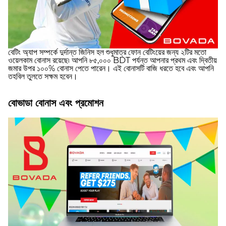
বেটিং অ্যাপ সম্পর্কে দুর্দান্ত জিনিস হল শুধুমাত্র ফোন বেটিংয়ের জন্য ২টির মতো
ওয়েলকাম বোনাস রয়েছে৷ আপনি ৮৫,০০০ BDT পর্যন্ত আপনার প্রথম এবং দ্বিতীয়
জমার উপর ১০০% বোনাস পেতে পারেন। এই বোনাসটি বাজি ধরতে হবে এবং আপনি
তহবিল তুলতে সক্ষম হবেন।
বোভাডা বোনাস এবং প্রমোশন