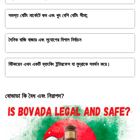
সমস্ত বেটিং মার্কেটে কম এবং খুব বেশি বেটিং সীমা;
দৈনিক বাজি বাজার এবং সুযোগের বিশাল নির্বাচন
বিটকয়েন এখন একটি ব্যাংকিং ইন্টারফেস যা মুদ্রাকে সমর্থন করে।
বোভাডা কি বৈধ এবং নিরাপদ?