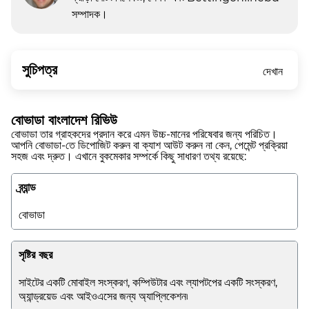
সম্পাদক।
সুচিপত্র
দেখান
বোভাডা বাংলাদেশ রিভিউ
বোভাডা তার গ্রাহকদের প্রদান করে এমন উচ্চ-মানের পরিষেবার জন্য পরিচিত।
আপনি বোভাডা-তে ডিপোজিট করুন বা ক্যাশ আউট করুন না কেন, পেমেন্ট প্রক্রিয়া
সহজ এবং দ্রুত। এখানে বুকমেকার সম্পর্কে কিছু সাধারণ তথ্য রয়েছে:
ব্র্যান্ড
বোভাডা
সৃষ্টির বছর
সাইটের একটি মোবাইল সংস্করণ, কম্পিউটার এবং ল্যাপটপের একটি সংস্করণ,
অ্যান্ড্রয়েড এবং আইওএসের জন্য অ্যাপ্লিকেশন৷