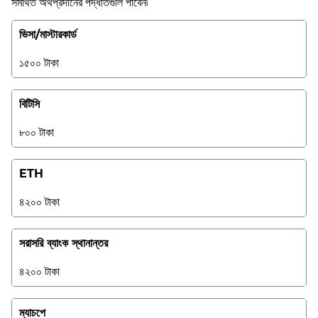
সমর্থিত অর্থপ্রদানের পদ্ধতিগুলি পাবেন৷
ভিসা/মাস্টারকার্ড
১৫০০ টাকা
বিটিসি
৮০০ টাকা
ETH
৪২০০ টাকা
সরাসরি ব্যাংক স্থানান্তর
৪২০০ টাকা
ম্যাচপে