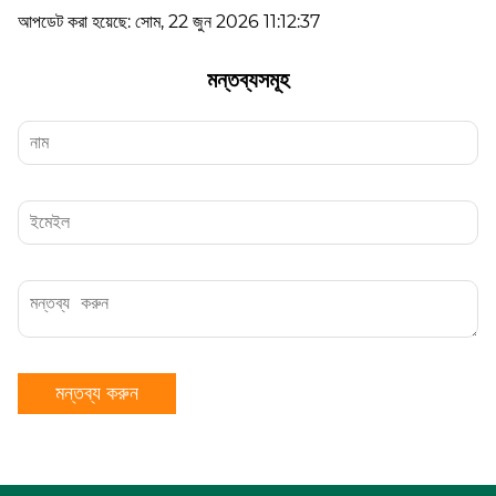
আপডেট করা হয়েছে:
সোম, 22 জুন 2026 11:12:37
মন্তব্যসমূহ
মন্তব্য করুন