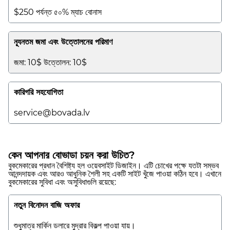
$250 পর্যন্ত ৫০% ম্যাচ বোনাস
ন্যূনতম জমা এবং উত্তোলনের পরিমাণ
জমা: 10$ উত্তোলন: 10$
কারিগরি সহযোগিতা
service@bovada.lv
কেন আপনার বোভাডা চয়ন করা উচিত?
বুকমেকারের প্রধান বৈশিষ্ট্য হল ওয়েবসাইট ডিজাইন। এটি চোখের পক্ষে যতটা সম্ভব
আনন্দদায়ক এবং আরও আধুনিক শৈলী সহ একটি সাইট খুঁজে পাওয়া কঠিন হবে। এখানে
বুকমেকারের সুবিধা এবং অসুবিধাগুলি রয়েছে:
নতুন বিনোদন বাজি অফার
শুধুমাত্র মার্কিন ডলারে মুদ্রার বিকল্প পাওয়া যায়।