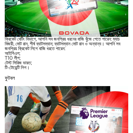
ক্রিকেট বেটিং বিভাগে, আপনি সব জনপ্রিয় ধরনের বাজি খুঁজে পেতে পারেন: ম্যাচ
বিজয়ী, মোট রান, শীর্ষ ব্যাটসম্যান; ব্যাটসম্যান মোট রান ও অন্যান্য। আপনি সব
জনপ্রিয় ক্রিকেট লিগে বাজি ধরতে পারেন:
আইপিএল;
T10 লীগ;
টেস্ট সিরিজ ভারত;
টি-টোয়েন্টি লিগ।
ফুটবল