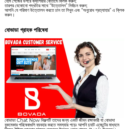
হোম পেজের উপরে ক্যাশিয়ার বোতামে ক্লিক করুন;
তারপর যেকোনো পদ্ধতির সাথে “উত্তোলন” নির্বাচন করুন;
আপনি যে পরিমাণ উত্তোলন করতে চান তা লিখুন এবং “অনুরোধ প্রত্যাহার” এ ক্লিক
করুন।
বোভাডা গ্রাহক পরিষেবা
বোভাডা Chat Now বিকল্পটি তাদের জন্য একটি জীবন রক্ষাকারী যা বোভাদা
বুকমেকার পরিষেবাগুলি ব্যবহার করতে সমস্যায় পড়ে৷ আপনি চ্যাট এজেন্টের মাধ্যমে