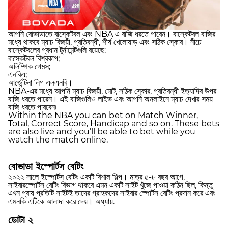
আপনি বোভাডাতে বাস্কেটবল এবং NBA এ বাজি ধরতে পারেন। বাস্কেটবল বাজির
মধ্যে থাকবে ম্যাচ বিজয়ী, প্রতিবন্ধী, শীর্ষ খেলোয়াড় এবং সঠিক স্কোর। নীচে
বাস্কেটবলের প্রধান টুর্নামেন্টগুলি রয়েছে:
বাস্কেটবল বিশ্বকাপ;
অলিম্পিক গেমস;
এনবিএ;
আর্জেন্টিনা লিগ এলএনবি।
NBA-এর মধ্যে আপনি ম্যাচ বিজয়ী, মোট, সঠিক স্কোর, প্রতিবন্ধী ইত্যাদির উপর
বাজি ধরতে পারেন। এই বাজিগুলিও লাইভ এবং আপনি অনলাইনে ম্যাচ দেখার সময়
বাজি ধরতে পারবেন৷
Within the NBA you can bet on Match Winner,
Total, Correct Score, Handicap and so on. These bets
are also live and you’ll be able to bet while you
watch the match online.
বোভাডা ইস্পোর্টস বেটিং
২০২২ সালে ইস্পোর্টস বেটিং একটি বিশাল শিল্প। মাত্র ৫-৮ বছর আগে,
সাইবারস্পোর্টস বেটিং বিভাগ থাকবে এমন একটি সাইট খুঁজে পাওয়া কঠিন ছিল, কিন্তু
এখন প্রায় প্রতিটি সাইটই তাদের গ্রাহকদের সাইবার স্পোর্টস বেটিং প্রদান করে এবং
এমনকি এটিকে আলাদা করে দেয়। অধ্যায়.
ডোটা ২