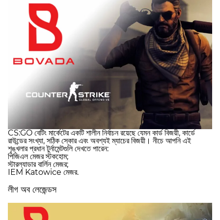
CS:GO বেটিং মার্কেটের একটি শালীন নির্বাচন রয়েছে যেমন কার্ড বিজয়ী, কার্ডে
রাউন্ডের সংখ্যা, সঠিক স্কোর এবং অবশ্যই ম্যাচের বিজয়ী। নীচে আপনি এই
শৃঙ্খলার প্রধান টুর্নামেন্টগুলি দেখতে পারেন:
পিজিএল মেজর স্টকহোম;
স্টারল্যাডার বার্লিন মেজর;
IEM Katowice মেজর.
লীগ অব লেজেন্ডস