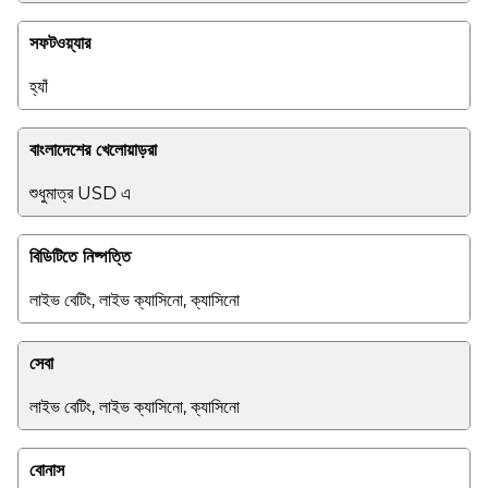
সফটওয়্যার
হ্যাঁ
বাংলাদেশের খেলোয়াড়রা
শুধুমাত্র USD এ
বিডিটিতে নিষ্পত্তি
লাইভ বেটিং, লাইভ ক্যাসিনো, ক্যাসিনো
সেবা
লাইভ বেটিং, লাইভ ক্যাসিনো, ক্যাসিনো
বোনাস