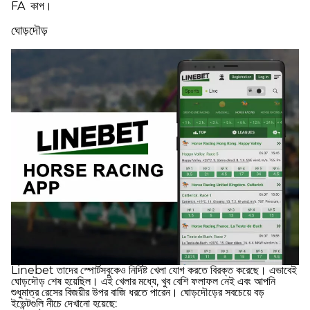
FA কাপ।
ঘোড়দৌড়
Linebet তাদের স্পোর্টসবুকেও নির্দিষ্ট খেলা যোগ করতে বিরক্ত করেছে। এভাবেই
ঘোড়দৌড় শেষ হয়েছিল। এই খেলার মধ্যে, খুব বেশি ফলাফল নেই এবং আপনি
শুধুমাত্র রেসের বিজয়ীর উপর বাজি ধরতে পারেন। ঘোড়দৌড়ের সবচেয়ে বড়
ইভেন্টগুলি নীচে দেখানো হয়েছে: