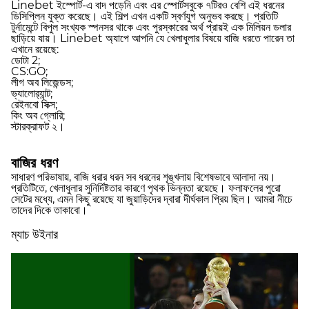
Linebet ইস্পোর্ট-এ বাদ পড়েনি এবং এর স্পোর্টসবুকে ৭টিরও বেশি এই ধরনের
ডিসিপ্লিন যুক্ত করেছে। এই শিল্প এখন একটি স্বর্ণযুগ অনুভব করছে। প্রতিটি
টুর্নামেন্টে বিপুল সংখ্যক স্পনসর থাকে এবং পুরস্কারের অর্থ প্রায়ই এক মিলিয়ন ডলার
ছাড়িয়ে যায়। Linebet অ্যাপে আপনি যে খেলাধুলার বিষয়ে বাজি ধরতে পারেন তা
এখানে রয়েছে:
ডোটা 2;
CS:GO;
লীগ অব লিজেন্ডস;
ভ্যালোর‍্যান্ট;
রেইনবো সিক্স;
কিং অব গ্লোরি;
স্টারক্রাফট ২।
বাজির ধরণ
সাধারণ পরিভাষায়, বাজি ধরার ধরন সব ধরনের শৃঙ্খলায় বিশেষভাবে আলাদা নয়।
প্রতিটিতে, খেলাধুলার সুনির্দিষ্টতার কারণে পৃথক ভিন্নতা রয়েছে। ফলাফলের পুরো
সেটের মধ্যে, এমন কিছু রয়েছে যা জুয়াড়িদের দ্বারা দীর্ঘকাল প্রিয় ছিল। আমরা নীচে
তাদের দিকে তাকাবো।
ম্যাচ উইনার