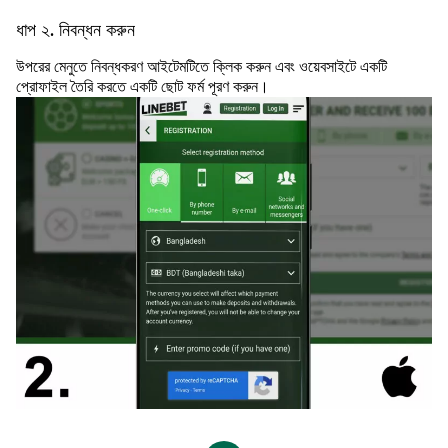
ধাপ ২. নিবন্ধন করুন
উপরের মেনুতে নিবন্ধকরণ আইটেমটিতে ক্লিক করুন এবং ওয়েবসাইটে একটি
প্রোফাইল তৈরি করতে একটি ছোট ফর্ম পূরণ করুন।