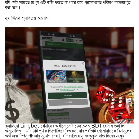
যদি সেই সময়ের মধ্যে এটি বাজি ধরতে না পারে তবে প্রমোশনের পরিমাণ বাজেয়াপ্ত
করা হবে।
ক্যাসিনো স্বাগতম বোনাস
ক্যাসিনো Linebet বোনাসের অধীনে মোট ১৪৫,০০০ BDT বোনাস তহবিল
অনুমোদিত। এটি ৪টি পৃথক ডিপোজিটে বিভক্ত, যার প্রতিটি খেলোয়াড়কে বিনামূল্যে
অর্থ এবং স্পিন পাওয়ার সুযোগ দেয়। যদি খেলোয়াড় বরাদ্দকৃত সাত দিনের মধ্যে