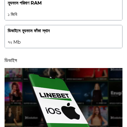
ন্যূনতম পরিমাণ RAM
১ জিবি
ডিভাইসে ন্যূনতম ফাঁকা স্থান
৭২ Mb
ডিভাইস