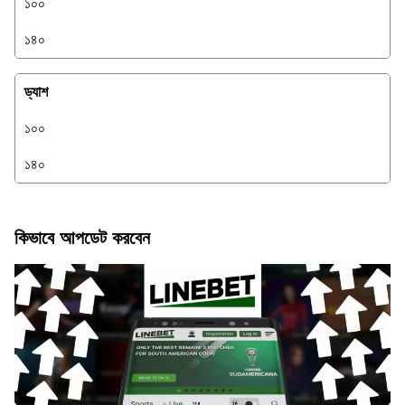
১০০
১৪০
ড্যাশ
১০০
১৪০
কিভাবে আপডেট করবেন