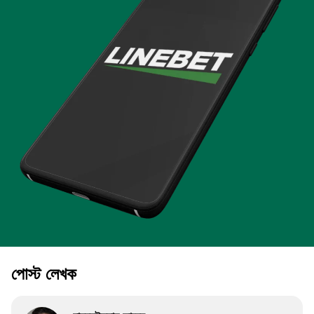
পোস্ট লেখক