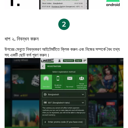
2
ধাপ ২. নিবন্ধন করুন
উপরের মেনুতে নিবন্ধকরণ আইটেমটিতে ক্লিক করুন এবং নিজের সম্পর্কে বৈধ তথ্য
সহ একটি ছোট ফর্ম পূরণ করুন।