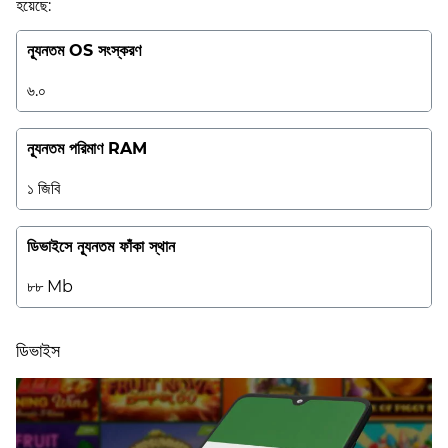
হয়েছে:
ন্যূনতম OS সংস্করণ
৬.০
ন্যূনতম পরিমাণ RAM
১ জিবি
ডিভাইসে ন্যূনতম ফাঁকা স্থান
৮৮ Mb
ডিভাইস