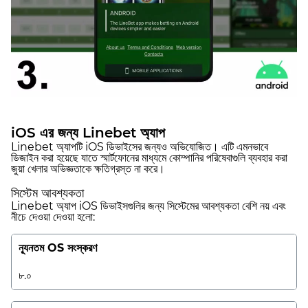
iOS এর জন্য Linebet অ্যাপ
Linebet অ্যাপটি iOS ডিভাইসের জন্যও অভিযোজিত। এটি এমনভাবে
ডিজাইন করা হয়েছে যাতে স্মার্টফোনের মাধ্যমে কোম্পানির পরিষেবাগুলি ব্যবহার করা
জুয়া খেলার অভিজ্ঞতাকে ক্ষতিগ্রস্ত না করে।
সিস্টেম আবশ্যকতা
Linebet অ্যাপ iOS ডিভাইসগুলির জন্য সিস্টেমের আবশ্যকতা বেশি নয় এবং
নীচে দেওয়া দেওয়া হলো:
ন্যূনতম OS সংস্করণ
৮.০