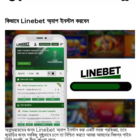
কিভাবে Linebet অ্যাপ ইনস্টল করবেন
অ্যান্ড্রয়েডের জন্য Linebet অ্যাপ ইনস্টল করা একটি সহজ প্রক্রিয়া, তবে
জুয়াড়ির জন্য সবকিছু সুষ্ঠুভাবে চলে তা নিশ্চিত করতে আমরা আমাদের নিজস্ব গাইড
তৈরি করেছি, যা নীচে পাওয়া যাবে: