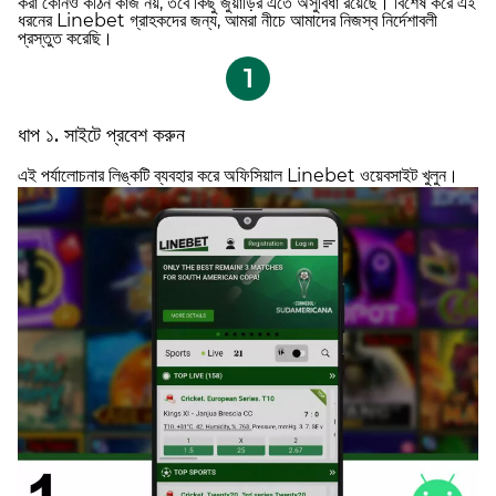
করা কোনও কঠিন কাজ নয়, তবে কিছু জুয়াড়ির এতে অসুবিধা রয়েছে। বিশেষ করে এই
ধরনের Linebet গ্রাহকদের জন্য, আমরা নীচে আমাদের নিজস্ব নির্দেশাবলী
প্রস্তুত করেছি।
1
ধাপ ১. সাইটে প্রবেশ করুন
এই পর্যালোচনার লিঙ্কটি ব্যবহার করে অফিসিয়াল Linebet ওয়েবসাইট খুলুন।