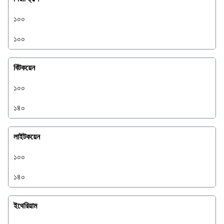
১০০
১০০
বিটকয়েন
১০০
১৪০
লাইটকয়েন
১০০
১৪০
ইথেরিয়াম