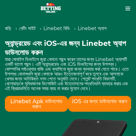
বাড়ি
বেটিং সাইট
Linebet বিডি
Linebet অ্যাপ
অ্যান্ড্রয়েড এবং iOS-এর জন্য Linebet অ্যাপ
ডাউনলোড করুন
যারা মোবাইল ডিভাইসে জুয়া খেলতে পছন্দ করেন তাদের জন্য Linebet অ্যাপটি
একটি ভালো পছন্দ। এটি অ্যান্ড্রয়েড এবং iOS ডিভাইসের জন্য উপলব্ধ।
কোম্পানির সফ্টওয়্যার বাজি এবং ক্যাসিনো জুয়া জন্য ব্যবহার করা যেতে পারে। এতে
উপলব্ধ বোনাসগুলি জুয়া খেলাকে আরও উত্তেজনাপূর্ণ করে তুলবে এবং আপনাকে
খেলার জন্য অতিরিক্ত নগদ পেতে অনুমতি দেবে। পেমেন্ট পদ্ধতি বিভাগটি,
খেলোয়াড়কে সুবিধাজনক ডিপোজিট এবং উত্তোলনের পদ্ধতিগুলি ব্যবহার করার এবং
এই ক্রিয়াগুলিতে অনেক সময় ব্যয় না করার সুযোগ দেবে।
Linebet Apk ডাউনলোড
iOS এর জন্য ডাউনলোড করুন
করুন