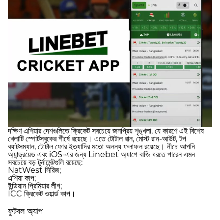
দক্ষিণ এশিয়ার দেশগুলিতে ক্রিকেট সবচেয়ে জনপ্রিয় শৃঙ্খলা, যে কারণে এই বিশেষ
খেলাটি স্পোর্টসবুকের শীর্ষে রয়েছে। এতে টোটাল রান, মোস্ট রান-আউট, টপ
ব্যাটসম্যান, টোটাল ফোর ইত্যাদির মতো অনন্য ফলাফল রয়েছে। নীচে আপনি
অ্যান্ড্রয়েড এবং iOS-এর জন্য Linebet অ্যাপে বাজি ধরতে পারেন এমন
সবচেয়ে বড় টুর্নামেন্টগুলি রয়েছে:
NatWest সিরিজ;
এশিয়া কাপ;
ইন্ডিয়ান প্রিমিয়ার লীগ;
ICC ক্রিকেট ওয়ার্ল্ড কাপ।
ফুটবল অ্যাপ